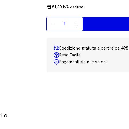
normale
€1,80 IVA esclusa
Quantità
Diminuisci La Quantità Per Penn
Aumenta La Quantità P
Spedizione gratuita a partire da 49€
Reso Facile
Pagamenti sicuri e veloci
lio