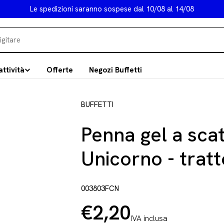
Le spedizioni saranno sospese dal 10/08 al 14/08
attività
Offerte
Negozi Buffetti
BUFFETTI
Penna gel a scat
Unicorno - tratt
003803FCN
€2,20
Prezzo
IVA inclusa