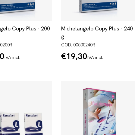
gelo Copy Plus - 200
Michelangelo Copy Plus - 240
g
00200R
COD. 00500240R
30
€19,30
Prezzo
IVA incl.
IVA incl.
normale