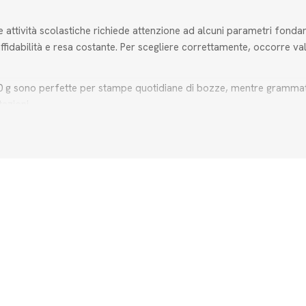
le attività scolastiche richiede attenzione ad alcuni parametri fon
 affidabilità e resa costante. Per scegliere correttamente, occorre v
80 g sono perfette per stampe quotidiane di bozze, mentre grammatu
azioni.
 A4, A3 e A5, declinati sia in carta bianca che in carta colorata per 
ono di ridurre l'impatto ecologico dei flussi di lavoro quotidiani.
rta ecologica riciclabile
ottimizza la resa e previene inceppamenti n