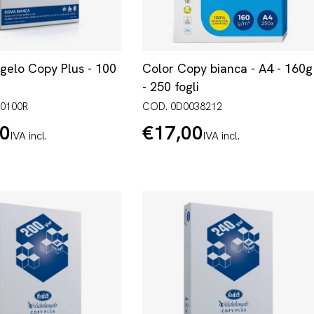
gelo Copy Plus - 100
Color Copy bianca - A4 - 160g
- 250 fogli
00100R
COD. 0D0038212
30
€17,00
Prezzo
IVA incl.
IVA incl.
normale