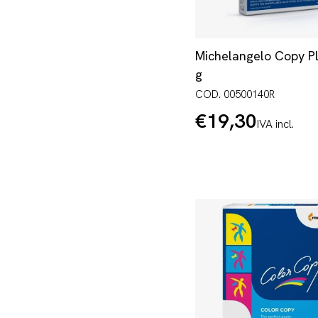
Michelangelo Copy Pl
g
COD. 00500140R
€19,30
Prezzo
IVA incl.
normale