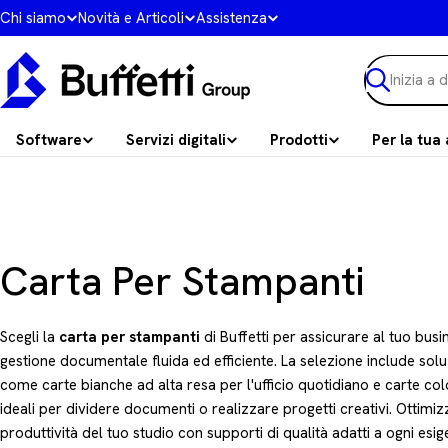
Vai
Chi siamo
Novità e Articoli
Assistenza
al
contenuto
Ricerca
Software
Servizi digitali
Prodotti
Per la tua 
C
Carta Per Stampanti
o
Scegli la
carta per stampanti
di Buffetti per assicurare al tuo busi
l
gestione documentale fluida ed efficiente. La selezione include solu
come carte bianche ad alta resa per l'ufficio quotidiano e carte co
l
ideali per dividere documenti o realizzare progetti creativi. Ottimiz
produttività del tuo studio con supporti di qualità adatti a ogni esig