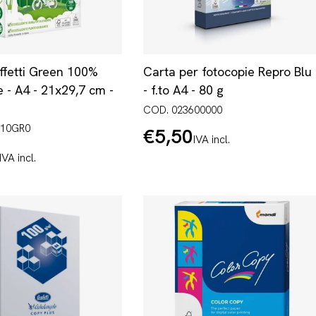
ffetti Green 100%
Carta per fotocopie Repro Blu
le - A4 - 21x29,7 cm -
- f.to A4 - 80 g
COD. 023600000
910GR0
€5,50
Prezzo
IVA incl.
normale
IVA incl.