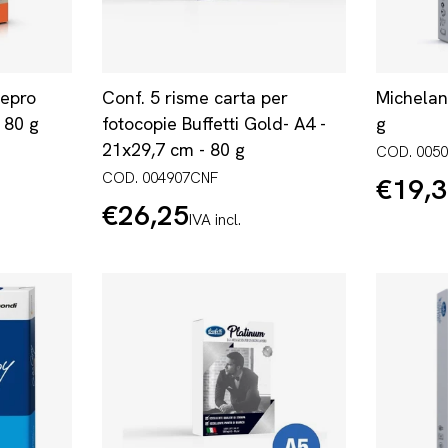
Repro
Conf. 5 risme carta per
Michelan
- 80 g
fotocopie Buffetti Gold- A4 -
g
21x29,7 cm - 80 g
COD. 005
COD. 004907CNF
€19,
Prezzo
normale
€26,25
Prezzo
IVA incl.
normale