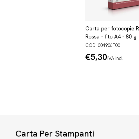
Carta per fotocopie 
Rossa - f.to A4 - 80 g
COD. 004906F00
€5,30
Prezzo
IVA incl.
normale
Carta Per Stampanti