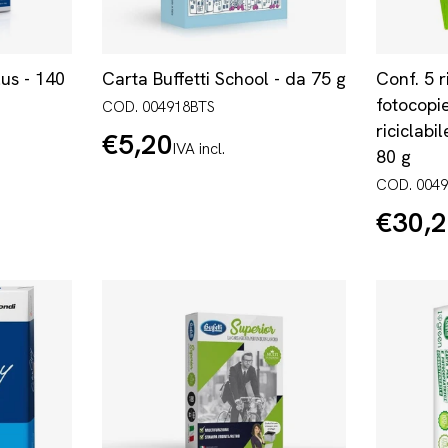
us - 140
Carta Buffetti School - da 75 g
Conf. 5 
fotocopi
COD. 004918BTS
riciclabi
€5,20
Prezzo
IVA incl.
80 g
normale
COD. 004
€30,
Prezzo
normale