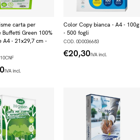
risme carta per
Color Copy bianca - A4 - 100g
e Buffetti Green 100%
- 500 fogli
le A4 - 21x29,7 cm -
COD. 0D0036683
€20,30
Prezzo
IVA incl.
910CNF
normale
20
IVA incl.