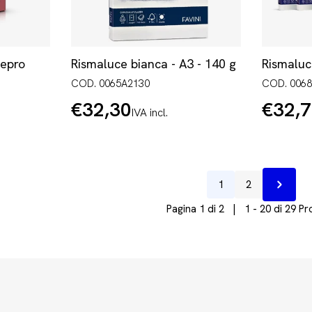
Repro
Rismaluce bianca - A3 - 140 g
Rismaluc
COD. 0065A2130
COD. 006
€32,30
€32,
Prezzo
Prezzo
IVA incl.
normale
normale
1
2
Prossi
Pagina 1 di 2 | 1 - 20 di 29 Pr