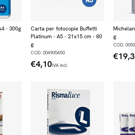
A4 - 300g
Carta per fotocopie Buffetti
Michelan
Platinum - A5 - 21x15 cm - 80
g
g
COD. 005
COD. 004905A50
€19,
Prezzo
normale
€4,10
Prezzo
IVA incl.
normale