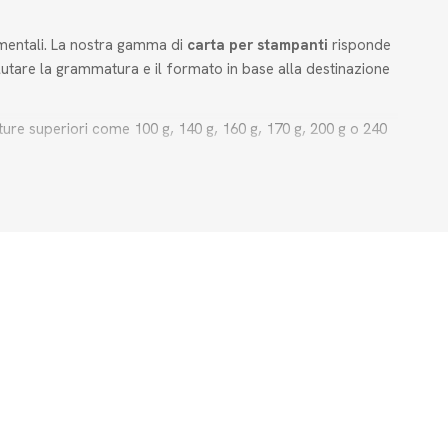
damentali. La nostra gamma di
carta per stampanti
risponde
alutare la grammatura e il formato in base alla destinazione
re superiori come 100 g, 140 g, 160 g, 170 g, 200 g o 240
organizzare l'archivio o per usi didattici.
ei dispositivi di stampa.