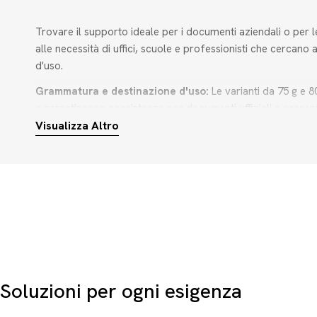
Trovare il supporto ideale per i documenti aziendali o per 
alle necessità di uffici, scuole e professionisti che cercano
d'uso.
Grammatura e destinazione d'uso:
Le varianti da 75 g e 
g garantiscono consistenza per documenti ufficiali e present
Formato e tipologia:
Visualizza Altro
La selezione propone i classici formati
Sostenibilità certificata:
Le opzioni 100% riciclabili consent
Scegliere la giusta
carta per fotocopie da ufficio
o una
ca
Soluzioni per ogni esigenza