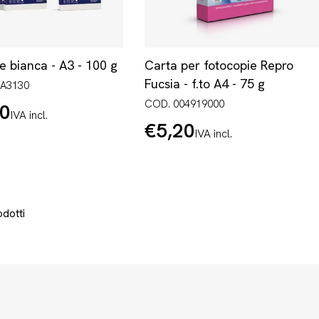
e bianca - A3 - 100 g
Carta per fotocopie Repro
Fucsia - f.to A4 - 75 g
8A3130
COD. 004919000
70
IVA incl.
€5,20
Prezzo
IVA incl.
normale
mo
odotti