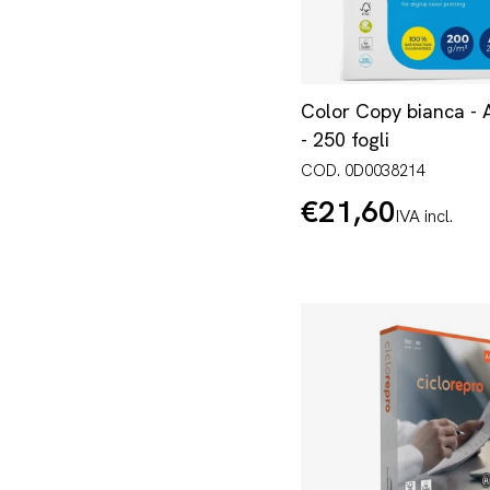
Color Copy bianca - 
- 250 fogli
COD. 0D0038214
€21,60
Prezzo
IVA incl.
normale