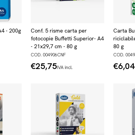
A4 - 200g
Conf. 5 risme carta per
Carta Bu
fotocopie Buffetti Superior- A4
riciclabi
- 21x29,7 cm - 80 g
80 g
COD. 004906CNF
COD. 004
€25,75
€6,04
Prezzo
Prezzo
IVA incl.
normale
normale