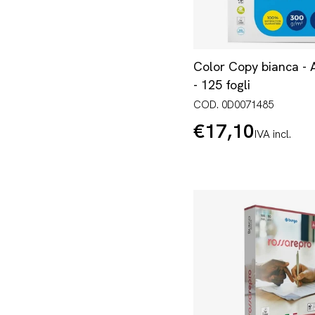
Color Copy bianca - 
- 125 fogli
COD. 0D0071485
€17,10
Prezzo
IVA incl.
normale