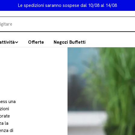
Le spedizioni saranno sospese dal 10/08 al 14/08
attività
Offerte
Negozi Buffetti
ness una
zioni
lorate
za la
enza di