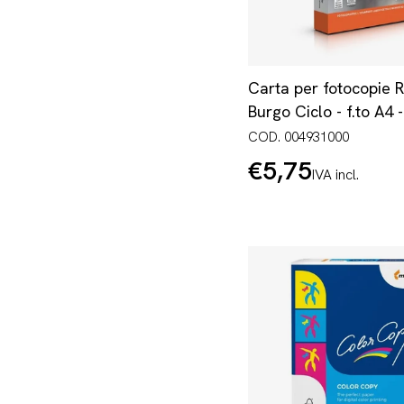
Carta per fotocopie 
Burgo Ciclo - f.to A4 
COD. 004931000
€5,75
Prezzo
IVA incl.
normale