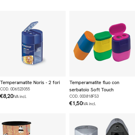
Temperamatite Noris - 2 fori
Temperamatite fluo con
COD. 0D6523055
serbatoio Soft Touch
Prezzo
€8,20
COD. 003818FS3
IVA incl.
normale
Prezzo
€1,50
IVA incl.
normale