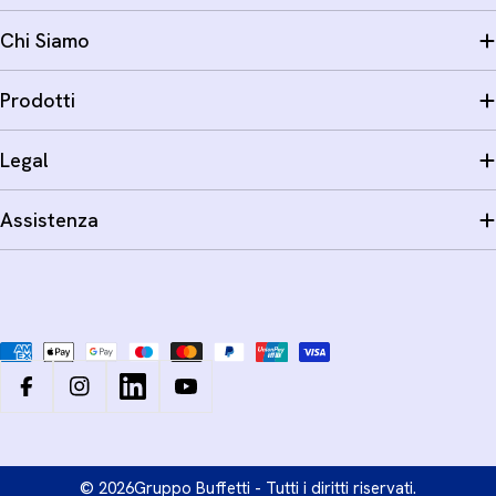
Chi Siamo
Prodotti
Legal
Assistenza
Metodi
di
pagamento
Facebook
Instagram
LinkedIn
YouTube
© 2026
Gruppo Buffetti - Tutti i diritti riservati.