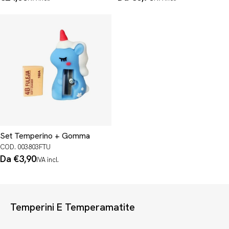
normale
normale
Set Temperino + Gomma
COD. 003803FTU
Prezzo
Da €3,90
IVA incl.
normale
Temperini E Temperamatite