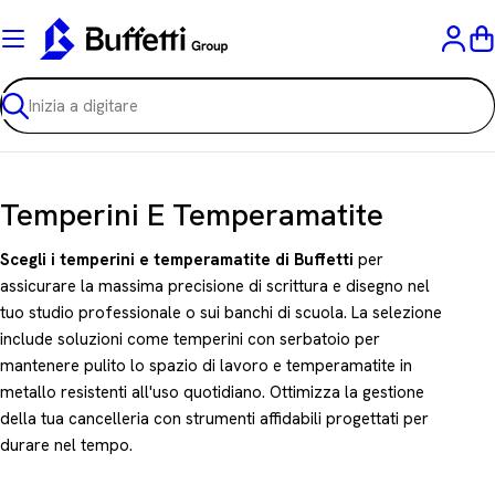
Vai
al
C
contenuto
Ricerca
C
Temperini E Temperamatite
o
Scegli i temperini e temperamatite di Buffetti
per
l
assicurare la massima precisione di scrittura e disegno nel
tuo studio professionale o sui banchi di scuola. La selezione
l
include soluzioni come temperini con serbatoio per
e
mantenere pulito lo spazio di lavoro e temperamatite in
z
metallo resistenti all'uso quotidiano. Ottimizza la gestione
della tua cancelleria con strumenti affidabili progettati per
i
durare nel tempo.
o