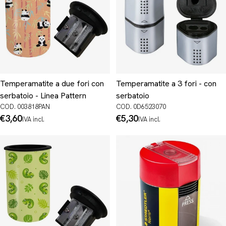
Temperamatite a due fori con
Temperamatite a 3 fori - con
serbatoio - Linea Pattern
serbatoio
COD. 003818PAN
COD. 0D6523070
Prezzo
€3,60
Prezzo
€5,30
IVA incl.
IVA incl.
normale
normale