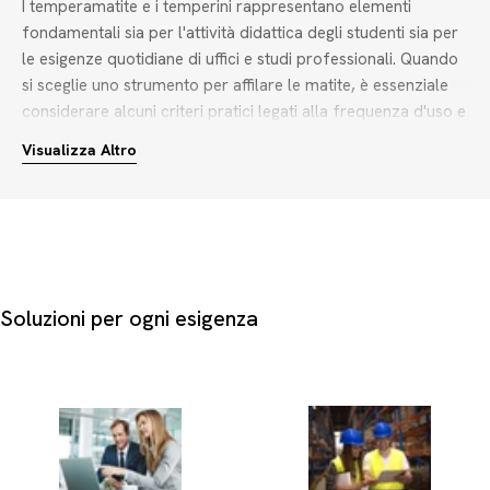
I temperamatite e i temperini rappresentano elementi
fondamentali sia per l'attività didattica degli studenti sia per
le esigenze quotidiane di uffici e studi professionali. Quando
si sceglie uno strumento per affilare le matite, è essenziale
considerare alcuni criteri pratici legati alla frequenza d'uso e
al contesto operativo:
Visualizza Altro
Numero di fori e diametro:
I modelli a 1 foro sono ideali
per matite standard, mentre i dispositivi a 2 fori offrono la
flessibilità di affilare anche matite da disegno più grandi.
Gestione dei residui:
Per l'uso in movimento o in classe, un
temperino con serbatoio integrato evita la dispersione dei
trucioli, mentre le varianti in metallo offrono una durata
Soluzioni per ogni esigenza
superiore sulla scrivania.
Finitura e design:
Le opzioni spaziano da ergonomici
modelli soft touch in tonalità fluo, giallo, rosso o nero, fino a
grafiche divertenti a tema unicorno, dinosauro o teddy bear
per i più piccoli.
Scegliere l'accessorio corretto permette di mantenere le