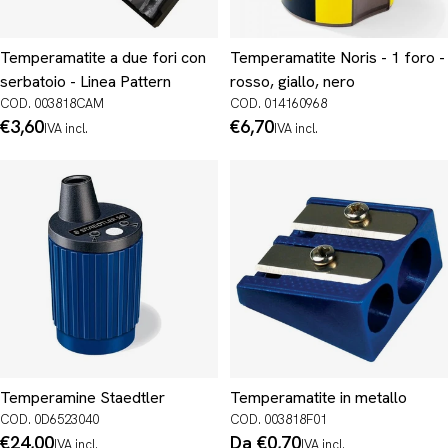
Temperamatite a due fori con
Temperamatite Noris - 1 foro -
serbatoio - Linea Pattern
rosso, giallo, nero
COD. 003818CAM
COD. 014160968
Prezzo
€3,60
Prezzo
€6,70
IVA incl.
IVA incl.
normale
normale
Temperamine Staedtler
Temperamatite in metallo
COD. 0D6523040
COD. 003818F01
Prezzo
€24,00
Prezzo
Da €0,70
IVA incl.
IVA incl.