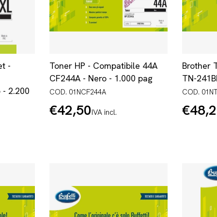
t -
Toner HP - Compatibile 44A
Brother 
CF244A - Nero - 1.000 pag
TN-241BK
- 2.200
COD. 01NCF244A
COD. 01N
€42,50
€48,
Prezzo
Prezzo
IVA incl.
normale
normale