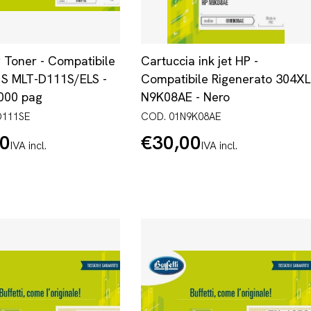
Toner - Compatibile
Cartuccia ink jet HP -
S MLT-D111S/ELS -
Compatibile Rigenerato 304XL
.000 pag
N9K08AE - Nero
D111SE
COD. 01N9K08AE
00
€30,00
Prezzo
IVA incl.
IVA incl.
normale