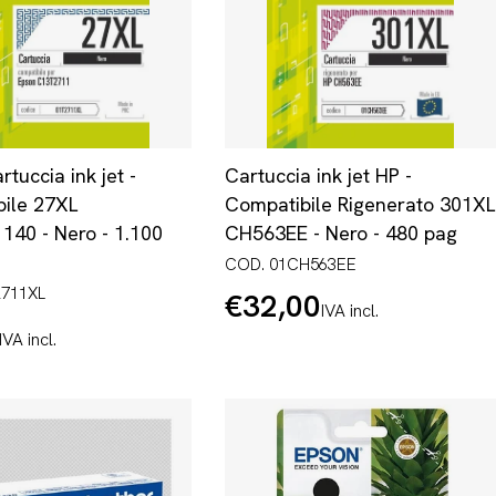
tuccia ink jet -
Cartuccia ink jet HP -
ile 27XL
Compatibile Rigenerato 301XL
40 - Nero - 1.100
CH563EE - Nero - 480 pag
COD. 01CH563EE
2711XL
€32,00
Prezzo
IVA incl.
normale
IVA incl.