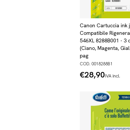
Canon Cartuccia ink j
Compatibile Rigenera
546XL 8288B001 - 3 c
(Ciano, Magenta, Gial
pag
COD. 0018288B1
€28,90
Prezzo
IVA incl.
normale