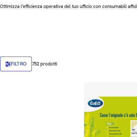
e
Ottimizza l'efficienza operativa del tuo ufficio con consumabili affida
z
i
o
n
FILTRO
752 prodotti
e
: