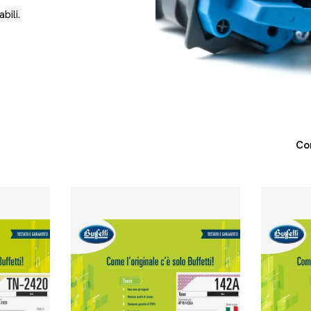
bili.
Co