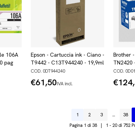
le 106A
Epson - Cartuccia ink - Ciano -
Brother -
00 pag
T9442 - C13T944240 - 19,9ml
TN2420 -
COD. 0DT944240
COD. 0D0
€61,50
€124
Prezzo
Prezzo
IVA incl.
normale
normale
1
2
3
…
38
Pagina 1 di 38 | 1 - 20 di 752 P