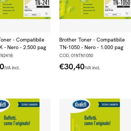
Toner - Compatibile
Brother Toner - Compatibile
 - Nero - 2.500 pag
TN-1050 - Nero - 1.000 pag
TN241B
COD. 01NTN1050
20
€30,40
Prezzo
IVA incl.
IVA incl.
normale