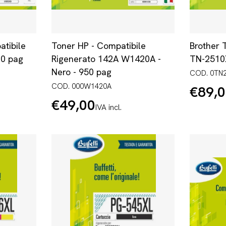
atibile
Toner HP - Compatibile
Brother 
00 pag
Rigenerato 142A W1420A -
TN-2510X
Nero - 950 pag
COD. 0TN
COD. 000W1420A
€89,
Prezzo
normale
€49,00
Prezzo
IVA incl.
normale