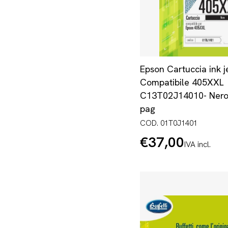
Epson Cartuccia ink je
Compatibile 405XXL
C13T02J14010- Nero 
pag
COD. 01T0J1401
€37,00
Prezzo
IVA incl.
normale