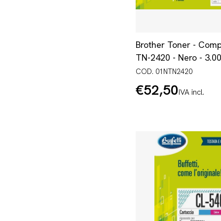
Brother Toner - Comp
TN-2420 - Nero - 3.0
COD. 01NTN2420
€52,50
Prezzo
IVA incl.
normale