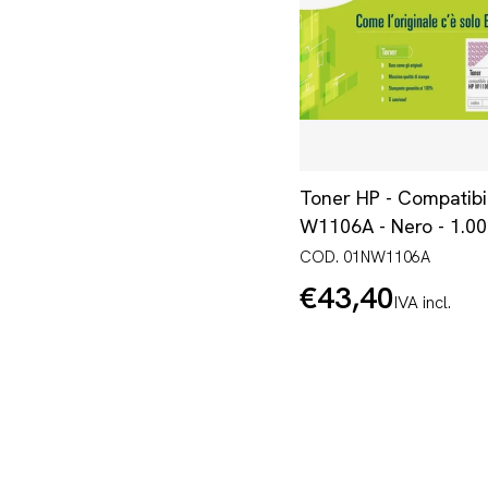
Toner HP - Compatibi
W1106A - Nero - 1.0
COD. 01NW1106A
€43,40
Prezzo
IVA incl.
normale