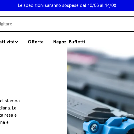
Le spedizioni saranno sospese dal 10/08 al 14/08
attività
Offerte
Negozi Buffetti
 di stampa
diana. La
ta resa e
ina e