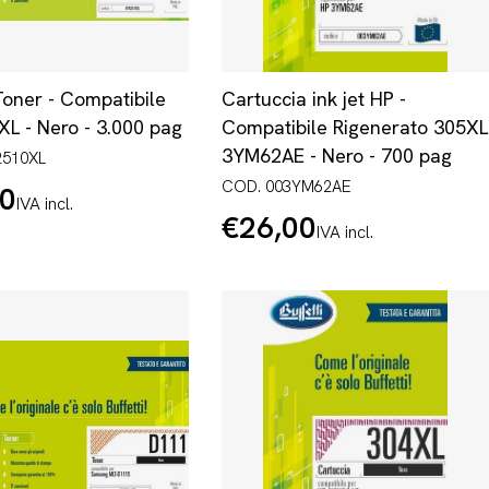
Toner - Compatibile
Cartuccia ink jet HP -
L - Nero - 3.000 pag
Compatibile Rigenerato 305XL
3YM62AE - Nero - 700 pag
2510XL
COD. 003YM62AE
00
IVA incl.
€26,00
Prezzo
IVA incl.
normale