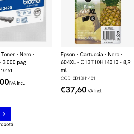
 Toner - Nero -
Epson - Cartuccia - Nero -
 3.000 pag
604XL - C13T10H14010 - 8,9
ml
110461
COD. 0D10H1401
,00
IVA incl.
€37,60
Prezzo
IVA incl.
normale
Prossimo
rodotti