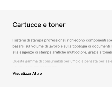
Cartucce e toner
I sistemi di stampa professionali richiedono componenti spe
basarsi sul volume di lavoro e sulla tipologia di documenti.
alle esigenze di stampe grafiche multicolore, grazie a tonal
Questa gamma di consumabili per ufficio è pensata per aziend
valuta i seguenti parametri:
Visualizza Altro
Tecnologia di stampa:
seleziona tamburo e nastro compatibil
Varietà cromatica:
valuta cartucce in colori singoli come c
Forniture complementari:
integra i consumabili con articol