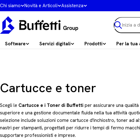
Vai
Chi siamo
Novità e Articoli
Assistenza
al
contenuto
Ricerca
Software
Servizi digitali
Prodotti
Per la tua 
C
Cartucce e toner
o
Scegli le
Cartucce e i Toner di Buffetti
per assicurare una qualità
l
superiore e una gestione documentale fluida nella tua attività quoti
selezione include soluzioni come cartucce d'inchiostro, toner ad al
l
nastri per stampanti, progettati per ridurre i tempi di fermo macch
supportare professionisti e imprese.