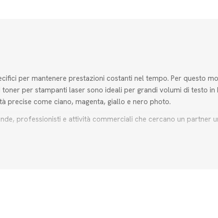
cifici per mantenere prestazioni costanti nel tempo. Per questo mot
 I toner per stampanti laser sono ideali per grandi volumi di testo i
ità precise come ciano, magenta, giallo e nero photo.
e, professionisti e attività commerciali che cercano un partner uni
i con il tuo modello di dispositivo, sia esso laser o ad aghi.
iano chiaro, magenta chiaro e giallo chiaro per stampe fotografiche
i di cancelleria essenziali come blocchi notes, quaderni, penne a sf