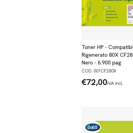
Toner HP - Compatibi
Rigenerato 80X CF28
Nero - 6.900 pag
COD. 001CF280X
€72,00
Prezzo
IVA incl.
normale