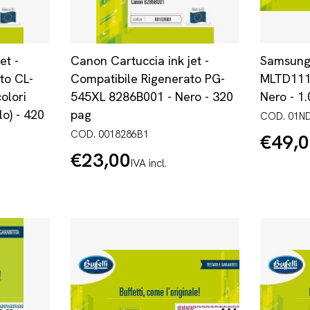
et -
Canon Cartuccia ink jet -
Samsung 
to CL-
Compatibile Rigenerato PG-
MLTD111
olori
545XL 8286B001 - Nero - 320
Nero - 1
lo) - 420
pag
COD. 01N
COD. 0018286B1
€49,
Prezzo
normale
€23,00
Prezzo
IVA incl.
normale