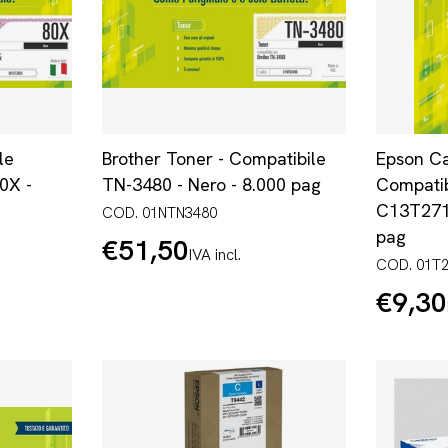
le
Brother Toner - Compatibile
Epson Car
0X -
TN-3480 - Nero - 8.000 pag
Compatib
C13T2711
COD. 01NTN3480
pag
€51,50
Prezzo
IVA incl.
normale
COD. 01T
€9,30
Prezzo
normale