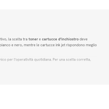
ivo, la scelta tra
toner
e
cartucce d'inchiostro
deve
n bianco e nero, mentre le cartucce ink jet rispondono meglio
co per l'operatività quotidiana. Per una scelta corretta,
 ad alta fedeltà.
era e scatole progetti per organizzare al meglio l'archivio.