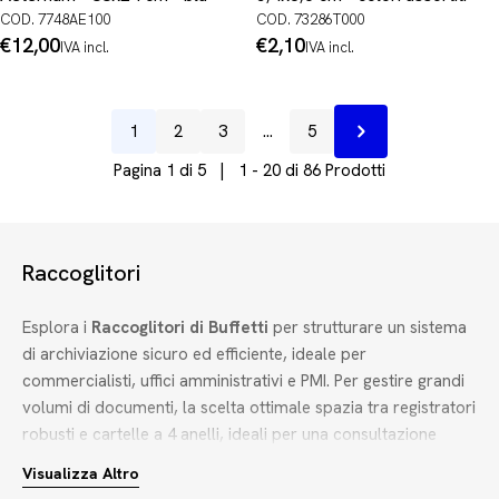
COD. 7748AE100
COD. 73286T000
Prezzo
€12,00
Prezzo
€2,10
IVA incl.
IVA incl.
normale
normale
1
2
3
…
5
Prossimo
Pagina 1 di 5 | 1 - 20 di 86 Prodotti
Raccoglitori
Esplora i
Raccoglitori di Buffetti
per strutturare un sistema
di archiviazione sicuro ed efficiente, ideale per
commercialisti, uffici amministrativi e PMI. Per gestire grandi
volumi di documenti, la scelta ottimale spazia tra registratori
robusti e cartelle a 4 anelli, ideali per una consultazione
frequente e duratura.
Visualizza Altro