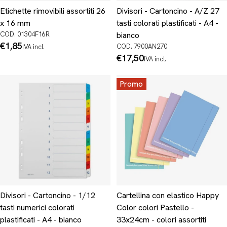
Etichette rimovibili assortiti 26
Divisori - Cartoncino - A/Z 27
x 16 mm
tasti colorati plastificati - A4 -
COD. 01304F16R
bianco
Prezzo
€1,85
COD. 7900AN270
IVA incl.
normale
Prezzo
€17,50
IVA incl.
normale
Promo
Divisori - Cartoncino - 1/12
Cartellina con elastico Happy
tasti numerici colorati
Color colori Pastello -
plastificati - A4 - bianco
33x24cm - colori assortiti