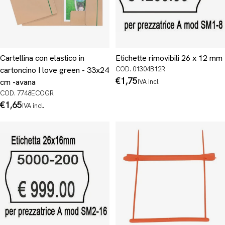
Cartellina con elastico in
Etichette rimovibili 26 x 12 mm
cartoncino I love green - 33x24
COD. 01304B12R
Prezzo
€1,75
cm -avana
IVA incl.
normale
COD. 7748ECOGR
Prezzo
€1,65
IVA incl.
normale