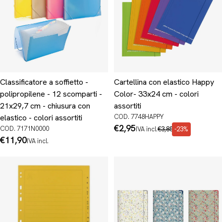
Classificatore a soffietto -
Cartellina con elastico Happy
polipropilene - 12 scomparti -
Color- 33x24 cm - colori
21x29,7 cm - chiusura con
assortiti
elastico - colori assortiti
COD. 7748HAPPY
Prezzo
€2,95
Prezzo
COD. 7171N0000
IVA incl.
€3,85
-23%
di
normale
Prezzo
€11,90
IVA incl.
promo
normale