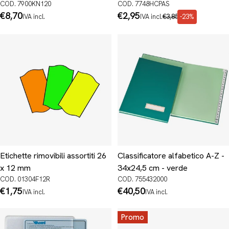
COD. 7900KN120
COD. 7748HCPAS
Prezzo
€8,70
Prezzo
€2,95
Prezzo
IVA incl.
IVA incl.
€3,85
-23%
normale
di
normale
promo
Etichette rimovibili assortiti 26
Classificatore alfabetico A-Z -
x 12 mm
34x24,5 cm - verde
COD. 01304F12R
COD. 755432000
Prezzo
€1,75
Prezzo
€40,50
IVA incl.
IVA incl.
normale
normale
Promo