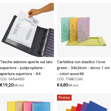
Tasche adesive aperte sul lato
Cartellina con elastico I love
superiore - polipropilene -
green - 34x26cm - dorso 1 cm
apertura superiore - A4
- colori assortiti
COD. 0476A4000
COD. 7748ECOAS
Prezzo
€19,20
Prezzo
€4,80
IVA incl.
IVA incl.
normale
normale
Promo