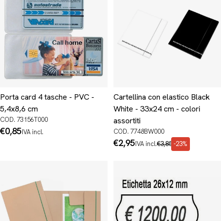
Porta card 4 tasche - PVC -
Cartellina con elastico Black
5,4x8,6 cm
White - 33x24 cm - colori
COD. 73156T000
assortiti
Prezzo
€0,85
COD. 7748BW000
IVA incl.
normale
Prezzo
€2,95
Prezzo
IVA incl.
€3,85
-23%
di
normale
promo