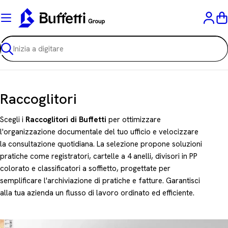
Vai
al
C
contenuto
Ricerca
C
Raccoglitori
o
Scegli i
Raccoglitori di Buffetti
per ottimizzare
l
l'organizzazione documentale del tuo ufficio e velocizzare
la consultazione quotidiana. La selezione propone soluzioni
l
pratiche come registratori, cartelle a 4 anelli, divisori in PP
e
colorato e classificatori a soffietto, progettate per
z
semplificare l'archiviazione di pratiche e fatture. Garantisci
alla tua azienda un flusso di lavoro ordinato ed efficiente.
i
o