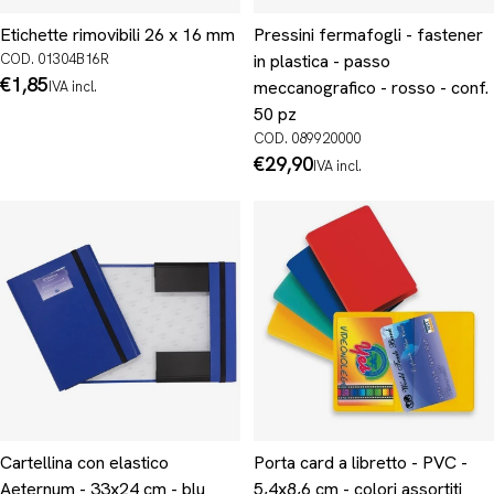
Etichette rimovibili 26 x 16 mm
Pressini fermafogli - fastener
COD. 01304B16R
in plastica - passo
Prezzo
€1,85
meccanografico - rosso - conf.
IVA incl.
normale
50 pz
COD. 089920000
Prezzo
€29,90
IVA incl.
normale
Cartellina con elastico
Porta card a libretto - PVC -
Aeternum - 33x24 cm - blu
5,4x8,6 cm - colori assortiti