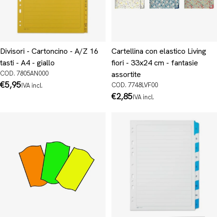
Divisori - Cartoncino - A/Z 16
Cartellina con elastico Living
tasti - A4 - giallo
fiori - 33x24 cm - fantasie
COD. 7805AN000
assortite
Prezzo
€5,95
COD. 7748LVF00
IVA incl.
normale
Prezzo
€2,85
IVA incl.
normale