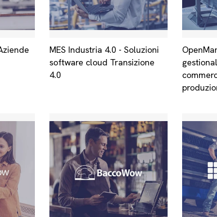
Aziende
MES Industria 4.0 - Soluzioni
OpenMan
software cloud Transizione
gestiona
4.0
commercia
produzi