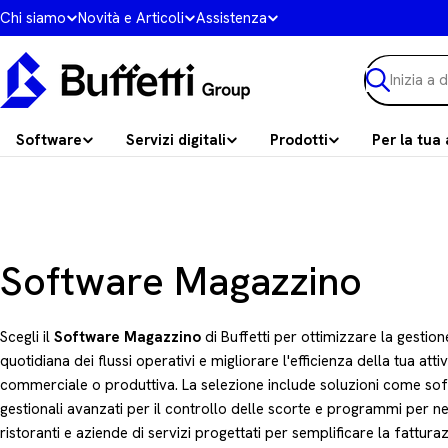
Vai
Chi siamo
Novità e Articoli
Assistenza
al
contenuto
Ricerca
Software
Servizi digitali
Prodotti
Per la tua 
C
Software Magazzino
o
Scegli il
Software Magazzino
di Buffetti per ottimizzare la gestion
l
quotidiana dei flussi operativi e migliorare l'efficienza della tua attiv
commerciale o produttiva. La selezione include soluzioni come so
l
gestionali avanzati per il controllo delle scorte e programmi per n
ristoranti e aziende di servizi progettati per semplificare la fattura