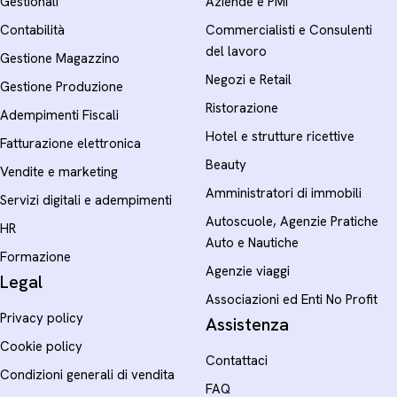
Gestionali
Aziende e PMI
Contabilità
Commercialisti e Consulenti
del lavoro
Gestione Magazzino
Negozi e Retail
Gestione Produzione
Ristorazione
Adempimenti Fiscali
Hotel e strutture ricettive
Fatturazione elettronica
Beauty
Vendite e marketing
Amministratori di immobili
Servizi digitali e adempimenti
Autoscuole, Agenzie Pratiche
HR
Auto e Nautiche
Formazione
Agenzie viaggi
Legal
Associazioni ed Enti No Profit
Privacy policy
Assistenza
Cookie policy
Contattaci
Condizioni generali di vendita
FAQ