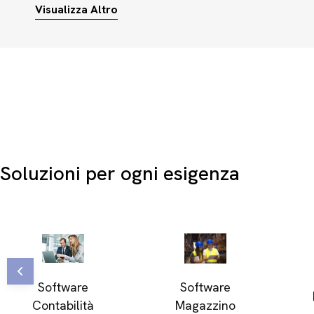
di digitalizzare i flussi di lavoro in modo sostenibile, riduce
Visualizza Altro
dati operativi e semplificare la collaborazione tra i diversi
Soluzioni per ogni esigenza
Software
Software
Contabilità
Magazzino