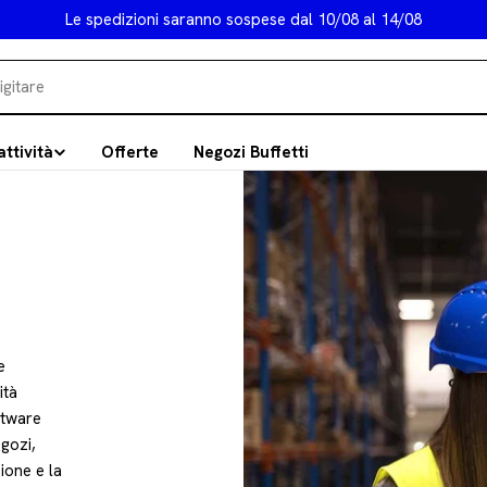
Le spedizioni saranno sospese dal 10/08 al 14/08
attività
Offerte
Negozi Buffetti
e
ità
ftware
egozi,
zione e la