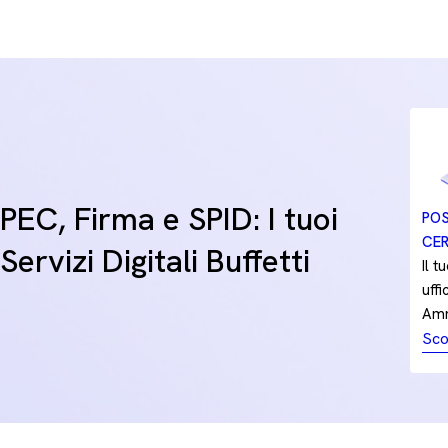
PEC, Firma e SPID: I tuoi
POS
CER
Servizi Digitali Buffetti
Il t
uffi
Amm
Sco