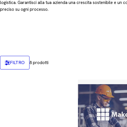
e
logistica. Garantisci alla tua azienda una crescita sostenibile e un c
preciso su ogni processo.
z
i
o
n
FILTRO
8 prodotti
e
: