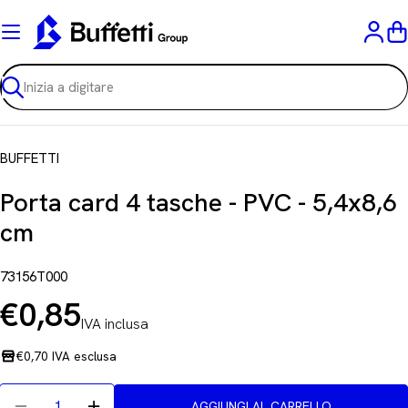
Vai
al
C
contenuto
Ricerca
BUFFETTI
Porta card 4 tasche - PVC - 5,4x8,6
cm
73156T000
€0,85
IVA inclusa
Prezzo
normale
€0,70 IVA esclusa
Quantità
AGGIUNGI AL CARRELLO