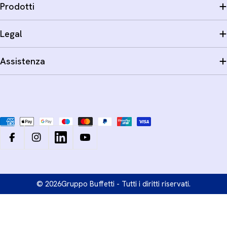
Prodotti
Legal
Assistenza
Metodi
di
pagamento
Facebook
Instagram
LinkedIn
YouTube
© 2026
Gruppo Buffetti - Tutti i diritti riservati.