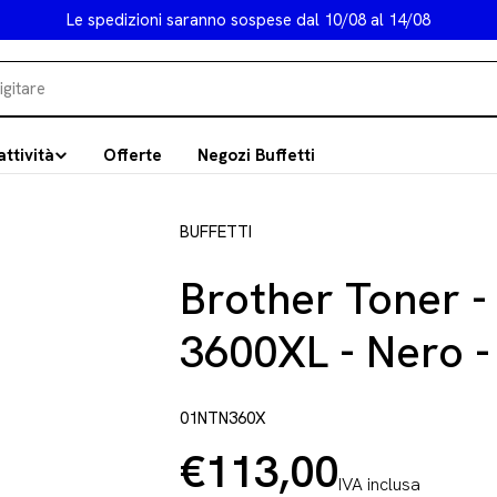
Le spedizioni saranno sospese dal 10/08 al 14/08
attività
Offerte
Negozi Buffetti
BUFFETTI
Brother Toner -
3600XL - Nero -
01NTN360X
€113,00
Prezzo
IVA inclusa