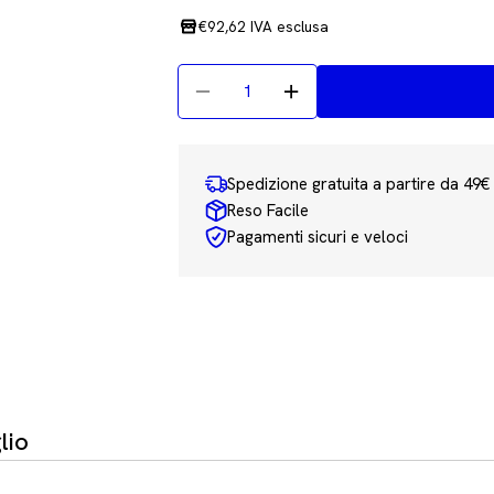
normale
€92,62 IVA esclusa
Quantità
Diminuisci La Quantità Per Brot
Aumenta La Quantità P
Spedizione gratuita a partire da 49€
Reso Facile
Pagamenti sicuri e veloci
lio