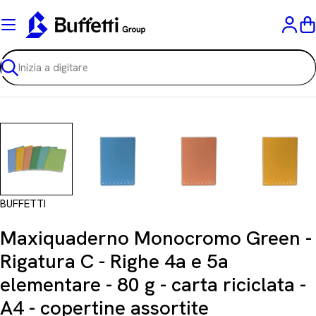
Vai
al
C
contenuto
Ricerca
BUFFETTI
Maxiquaderno Monocromo Green -
Rigatura C - Righe 4a e 5a
elementare - 80 g - carta riciclata -
A4 - copertine assortite