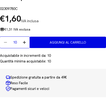
02309780C
€1,60
IVA inclusa
Prezzo
normale
€1,31 IVA esclusa
Quantità
AGGIUNGI AL CARRELLO
Diminuisci La Quantità Per Maxiquaderno Monocromo 
Aumenta La Quantità Per Maxiquaderno Mon
Acquistabile in incrementi da:
10
Quantità minima acquistabile:
10
Spedizione gratuita a partire da 49€
Reso Facile
Pagamenti sicuri e veloci