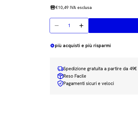
normale
€10,49 IVA esclusa
Quantità
Diminuisci La Quantità Per Regi
Aumenta La Quantità P
più acquisti e più risparmi
Spedizione gratuita a partire da 49€
Reso Facile
Pagamenti sicuri e veloci