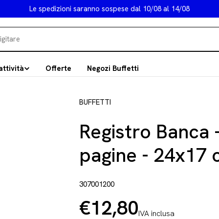
Le spedizioni saranno sospese dal 10/08 al 14/08
attività
Offerte
Negozi Buffetti
BUFFETTI
Registro Banca 
pagine - 24x17
307001200
€12,80
Prezzo
IVA inclusa